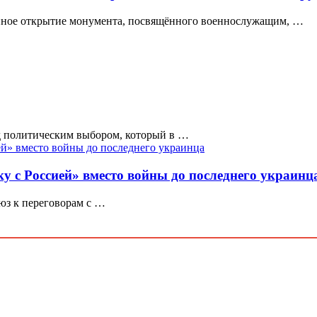
нное открытие монумента, посвящённого военнослужащим, …
д политическим выбором, который в …
ку с Россией» вместо войны до последнего украинц
юз к переговорам с …