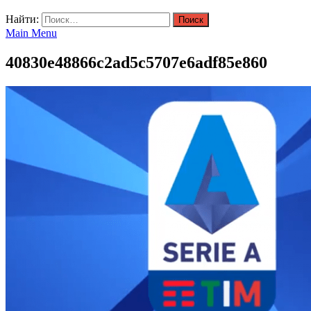
Найти:
Main Menu
40830e48866c2ad5c5707e6adf85e860