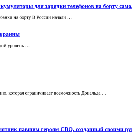
ккумуляторы для зарядки телефонов на борту само
банки на борту В России начали …
Украины
щий уровень …
ию, которая ограничивает возможность Дональда …
ятник павшим героям СВО, созданный своими р