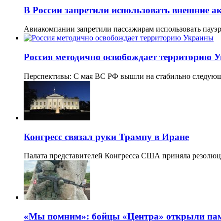
В России запретили использовать внешние а
Авиакомпании запретили пассажирам использовать пауэр
Россия методично освобождает территорию 
Перспективы: С мая ВС РФ вышли на стабильно следую
Конгресс связал руки Трампу в Иране
Палата представителей Конгресса США приняла резолюц
«Мы помним»: бойцы «Центра» открыли пам