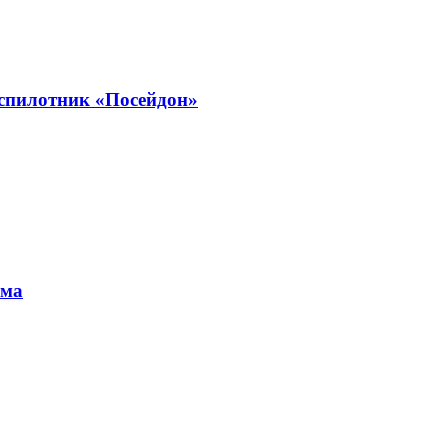
еспилотник «Посейдон»
ума