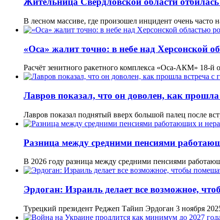
Жительница Свердловской области отбилась
В лесном массиве, где произошел инцидент очень часто
«Оса» жалит точно: в небе над Херсонской 
Расчёт зенитного ракетного комплекса «Оса-АКМ» 18-й
Лавров показал, что он доволен, как прошл
Лавров показал поднятый вверх большой палец после вст
Разница между средними пенсиями работаю
В 2026 году разница между средними пенсиями работа
Эрдоган: Израиль делает все возможное, чт
Турецкий президент Реджеп Тайип Эрдоган 3 ноября 202