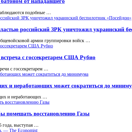
 батоном от нападавшего
 наблюдаются подобные …
областью российский ЗРК уничтожил украинский б
 общевойсковой армии группировки войск …
а встреча с госсекретарем США Рубио
речи с госсекретарем …
щих и неработающих может сократиться до миним
ющих и неработающих …
обы помешать восстановлению Газы
5 года, выступая …