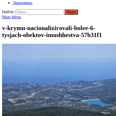
Экономика
Найти:
Main Menu
v-krymu-nacionalizirovali-bolee-6-
tysjach-obektov-imushhestva-57b31f1