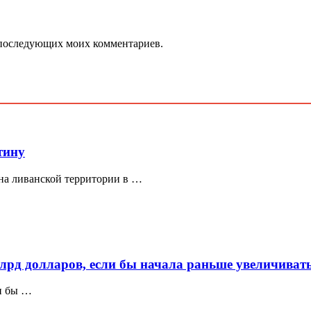
ля последующих моих комментариев.
тину
на ливанской территории в …
лрд долларов, если бы начала раньше увеличивать
ли бы …