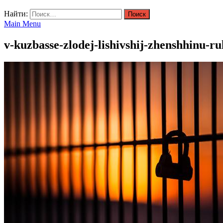
Найти:
Main Menu
v-kuzbasse-zlodej-lishivshij-zhenshhinu-