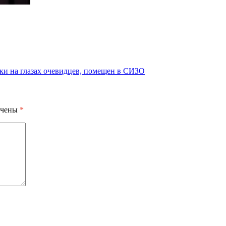
ки на глазах очевидцев, помещен в СИЗО
ечены
*