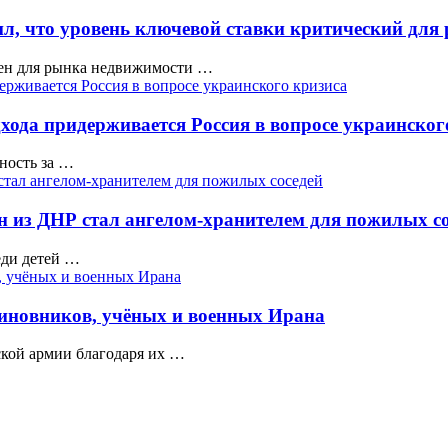
л, что уровень ключевой ставки критический для
чен для рынка недвижимости …
ода придерживается Россия в вопросе украинског
ность за …
ан из ДНР стал ангелом-хранителем для пожилых с
еди детей …
иновников, учёных и военных Ирана
кой армии благодаря их …