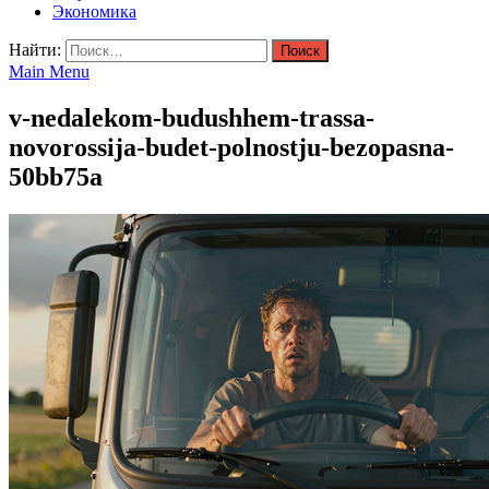
Экономика
Найти:
Main Menu
v-nedalekom-budushhem-trassa-
novorossija-budet-polnostju-bezopasna-
50bb75a