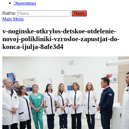
Экономика
Найти:
Main Menu
v-noginske-otkrylos-detskoe-otdelenie-
novoj-polikliniki-vzrosloe-zapustjat-do-
konca-ijulja-8afe3d4