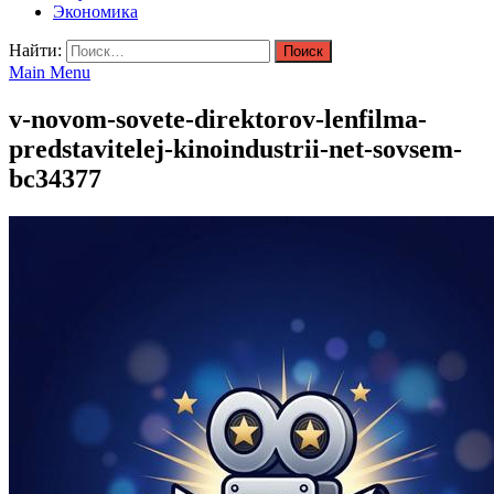
Экономика
Найти:
Main Menu
v-novom-sovete-direktorov-lenfilma-
predstavitelej-kinoindustrii-net-sovsem-
bc34377