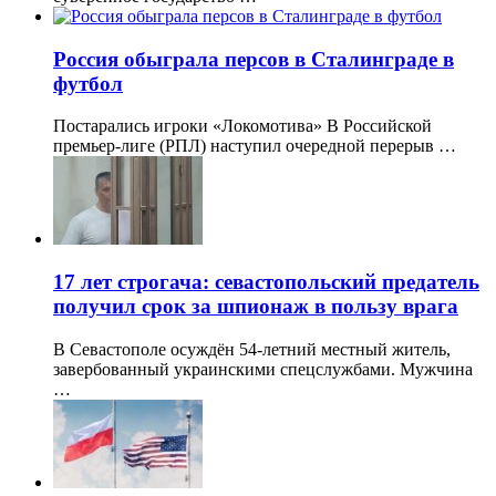
Россия обыграла персов в Сталинграде в
футбол
Постарались игроки «Локомотива» В Российской
премьер‑лиге (РПЛ) наступил очередной перерыв …
17 лет строгача: севастопольский предатель
получил срок за шпионаж в пользу врага
В Севастополе осуждён 54-летний местный житель,
завербованный украинскими спецслужбами. Мужчина
…