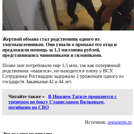
Жертвой обмана стал родственник одного из
злоумышленников. Они узнали о пропаже его отца и
предложили помощь за 1,3 миллиона рублей,
представившись чиновниками и силовиками.
Позже они потребовали еще 1,5 млн, так как потерянный
родственник «нашелся», но находится в плену у ВСУ.
Сотрудники Росгвардии задержали 2 уроженцев одного из
государств Закавказья 42 и 44 лет.
Читайте также »
В Нижнем Тагиле прощаются с
тренером по боксу Станиславом Вялковым,
погибшим на СВО
Источник:
argumenti.ru
Это вы еще не читали: