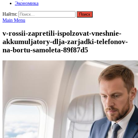
Экономика
Найти:
Main Menu
v-rossii-zapretili-ispolzovat-vneshnie-
akkumuljatory-dlja-zarjadki-telefonov-
na-bortu-samoleta-89f87d5