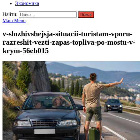
Экономика
Найти:
Main Menu
v-slozhivshejsja-situacii-turistam-vporu-
razreshit-vezti-zapas-topliva-po-mostu-v-
krym-56eb015