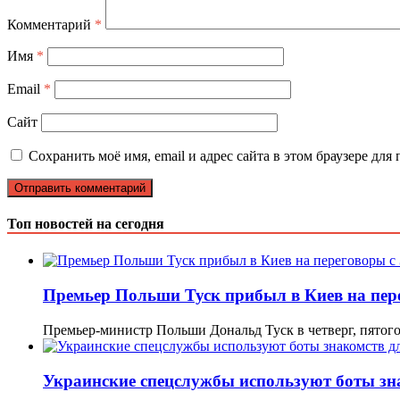
Комментарий
*
Имя
*
Email
*
Сайт
Сохранить моё имя, email и адрес сайта в этом браузере д
Топ новостей на сегодня
Премьер Польши Туск прибыл в Киев на пер
Премьер-министр Польши Дональд Туск в четверг, пятог
Украинские спецслужбы используют боты зна