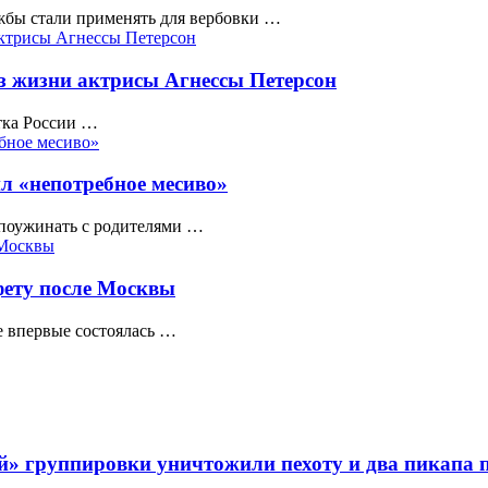
жбы стали применять для вербовки …
из жизни актрисы Агнессы Петерсон
стка России …
л «непотребное месиво»
 поужинать с родителями …
фету после Москвы
е впервые состоялась …
» группировки уничтожили пехоту и два пикапа 