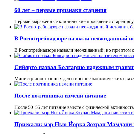
60 лет – первые признаки старения
Первые выраженные клинические проявления старения у
В Роспотребнадзоре назвали неожиданный ис
В Роспотребнадзоре назвали неожиданный, но при этом 
Сийярто назвал Болгарию надежным транзит
Министр иностранных дел и внешнеэкономических связ
После полтинника измени питание
После 50–55 лет питание вместе с физической активнос
Приехали: мэр Нью-Йорка Зохран Мамдани н