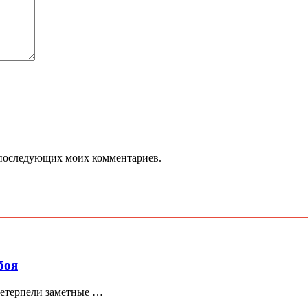
ля последующих моих комментариев.
боя
ретерпели заметные …