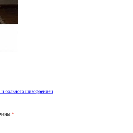
а и больного шизофренией
ечены
*