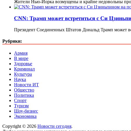
Жители Нью-Йорка возмущены и крайне недовольны про
CNN: Трамп может встретиться с Си Цзиньп
Президент Соединенных Штатов Дональд Трамп может вс
Рубрики:
Армия
В мире
Здоровье
Криминал
Культура
Наука
Новости ИТ
Общество
Политика
Спорт
Туризм
Шоу-бизнес
Экономика
Copyright © 2026
Новости сегодня
.