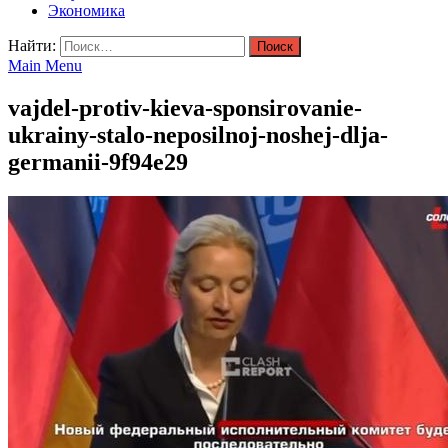
Экономика
Найти:
Main Menu
vajdel-protiv-kieva-sponsirovanie-
ukrainy-stalo-neposilnoj-noshej-dlja-
germanii-9f94e29