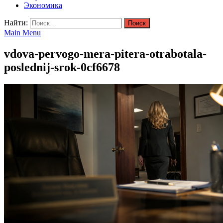
Экономика
Найти:
Main Menu
vdova-pervogo-mera-pitera-otrabotala-
poslednij-srok-0cf6678