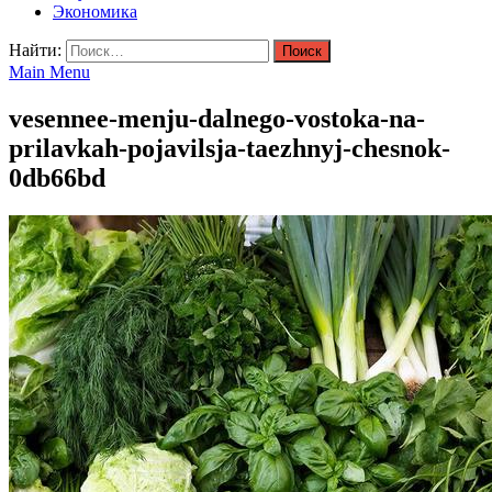
Экономика
Найти:
Main Menu
vesennee-menju-dalnego-vostoka-na-
prilavkah-pojavilsja-taezhnyj-chesnok-
0db66bd