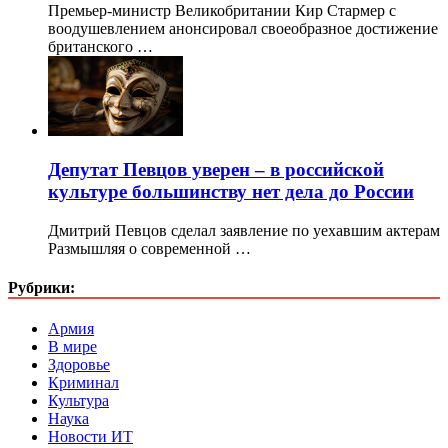
Премьер-министр Великобритании Кир Стармер с
воодушевлением анонсировал своеобразное достижение
британского …
Депутат Певцов уверен – в российской
культуре большинству нет дела до России
Дмитрий Певцов сделал заявление по уехавшим актерам
Размышляя о современной …
Рубрики:
Армия
В мире
Здоровье
Криминал
Культура
Наука
Новости ИТ