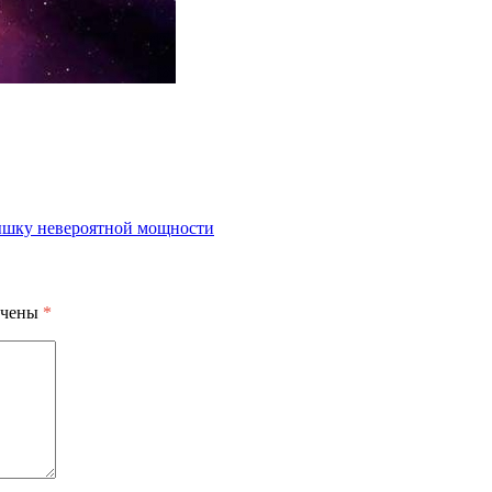
ышку невероятной мощности
ечены
*