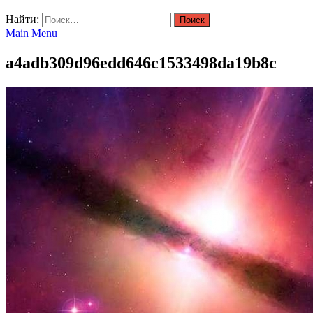
Найти:
Main Menu
a4adb309d96edd646c1533498da19b8c