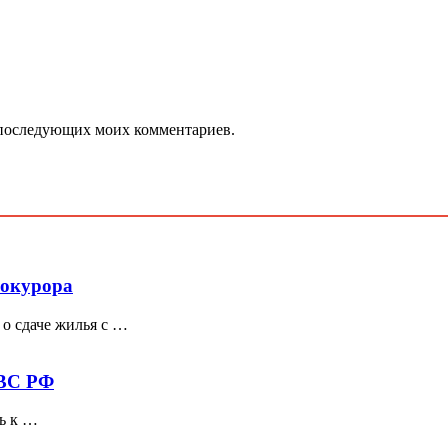
ля последующих моих комментариев.
рокурора
о сдаче жилья с …
 ВС РФ
сь к …