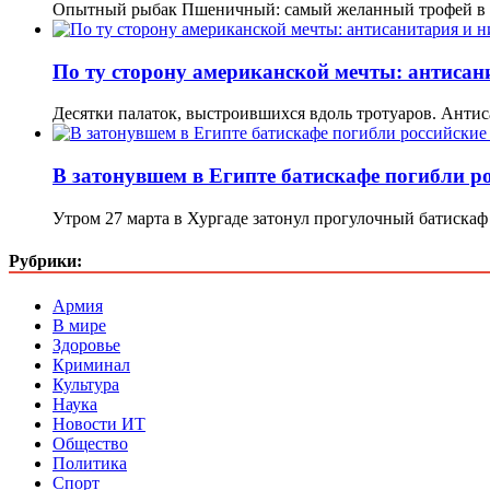
Опытный рыбак Пшеничный: самый желанный трофей в 
По ту сторону американской мечты: антисан
Десятки палаток, выстроившихся вдоль тротуаров. Анти
В затонувшем в Египте батискафе погибли р
Утром 27 марта в Хургаде затонул прогулочный батиска
Рубрики:
Армия
В мире
Здоровье
Криминал
Культура
Наука
Новости ИТ
Общество
Политика
Спорт