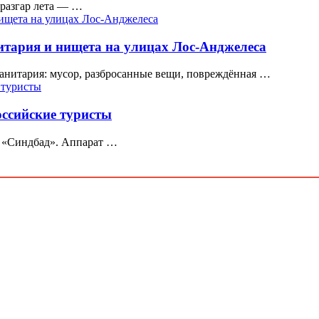
разгар лета — …
итария и нищета на улицах Лос-Анджелеса
санитария: мусор, разбросанные вещи, повреждённая …
оссийские туристы
ф «Синдбад». Аппарат …