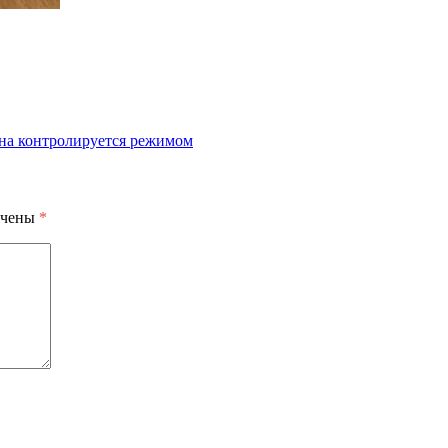
она контролируется режимом
ечены
*