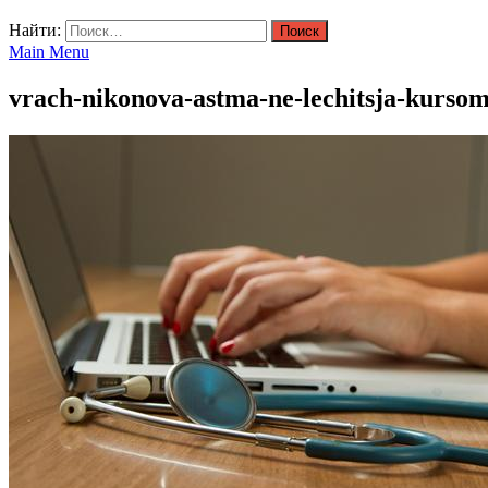
Найти:
Main Menu
vrach-nikonova-astma-ne-lechitsja-kurso