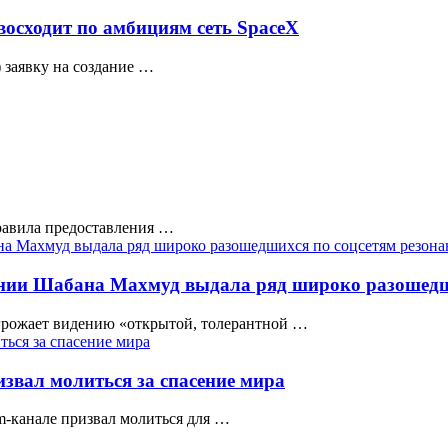
осходит по амбициям сеть SpaceX
 заявку на создание …
правила предоставления …
нии Шабана Махмуд выдала ряд широко разошедши
грожает видению «открытой, толерантной …
звал молиться за спасение мира
m-канале призвал молиться для …