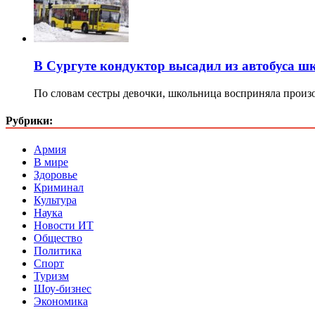
В Сургуте кондуктор высадил из автобуса шк
По словам сестры девочки, школьница восприняла прои
Рубрики:
Армия
В мире
Здоровье
Криминал
Культура
Наука
Новости ИТ
Общество
Политика
Спорт
Туризм
Шоу-бизнес
Экономика