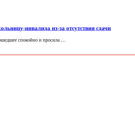
ольницу-инвалида из-за отсутствия сдачи
зошедшее спокойно и просила …