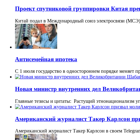
Проект спутниковой группировки Китая прев
Китай подал в Международный союз электросвязи (МСЭ)
Антисемейная ипотека
С 1 июля государство в одностороннем порядке меняет 
Новая министр внутренних дел Великобрита
Главные тезисы и цитаты: Растущий этнонационализм у
Американский журналист Такер Карлсон при
Американский журналист Такер Карлсон в своем Telegra