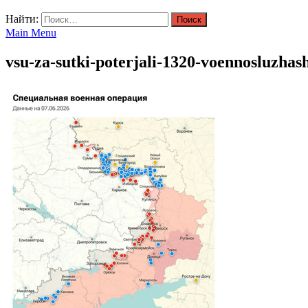
Найти:
Main Menu
vsu-za-sutki-poterjali-1320-voennosluzha