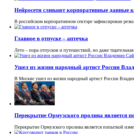
Нейросети сливают корпоративные данные 
В российском корпоративном секторе зафиксирован резк
Главное в отпуске – аптечка
Лето – пора отпусков и путешествий, но даже тщательна
Ушел из жизни народный артист России Вл
В Москве ушел из жизни народный артист России Влад
Перекрытие Ормузского пролива является п
Перекрытие Ормузского пролива является попыткой изм