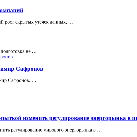
компаний
ий рост скрытых утечек данных, …
я подготовка не …
адимир Сафронов
имир Сафронов. …
опыткой изменить регулирование энергорынка в 
енить регулирование мирового энергорынка в …