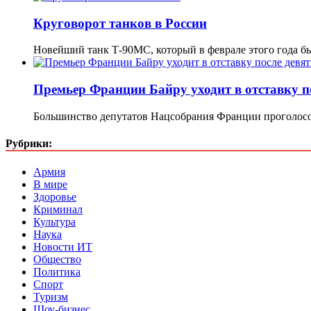
Круговорот танков в России
Новейший танк Т-90МС, который в феврале этого года б
Премьер Франции Байру уходит в отставку по
Большинство депутатов Нацсобрания Франции проголосо
Рубрики:
Армия
В мире
Здоровье
Криминал
Культура
Наука
Новости ИТ
Общество
Политика
Спорт
Туризм
Шоу-бизнес