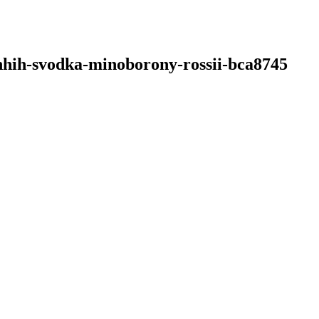
shhih-svodka-minoborony-rossii-bca8745