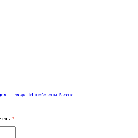
ащих — сводка Минобороны России
ечены
*