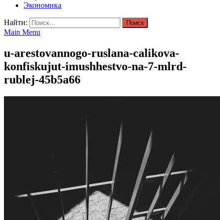
Экономика
Найти:
Main Menu
u-arestovannogo-ruslana-calikova-
konfiskujut-imushhestvo-na-7-mlrd-
rublej-45b5a66