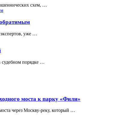
мошеннических схем, …
необратимым
 экспертов, уже …
й
в судебном порядке …
еходного моста к парку «Фили»
моста через Москву-реку, который …