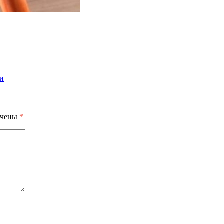
ки
ечены
*