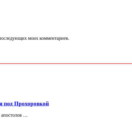
ля последующих моих комментариев.
ия под Прохоровкой
х апостолов …