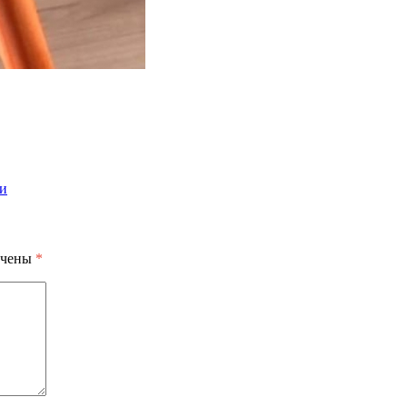
ки
ечены
*