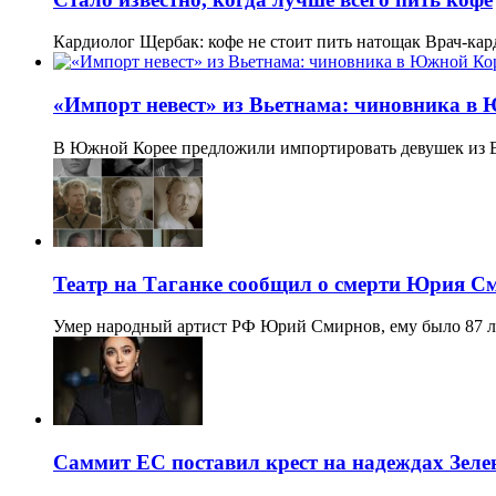
Кардиолог Щербак: кофе не стоит пить натощак Врач-ка
«Импорт невест» из Вьетнама: чиновника в
В Южной Корее предложили импортировать девушек из 
Театр на Таганке сообщил о смерти Юрия С
Умер народный артист РФ Юрий Смирнов, ему было 87 л
Саммит ЕС поставил крест на надеждах Зел