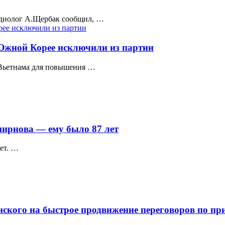
рдиолог А.Щербак сообщил, …
 Южной Корее исключили из партии
Вьетнама для повышения …
мирнова — ему было 87 лет
ет. …
енского на быстрое продвижение переговоров по 