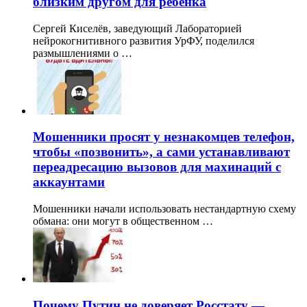
близким другом для ребёнка
Сергей Киселёв, заведующий Лабораторией
нейрокогнитивного развития УрФУ, поделился
размышлениями о …
Мошенники просят у незнакомцев телефон,
чтобы «позвонить», а сами устанавливают
переадресацию вызовов для махинаций с
аккаунтами
Мошенники начали использовать нестандартную схему
обмана: они могут в общественном …
Почему Путин не доверяет Росстату —