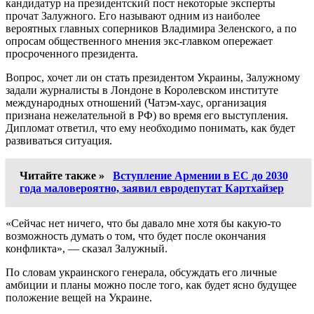
кандидатур на президентский пост некоторые эксперты
прочат Залужного. Его называют одним из наиболее
вероятных главных соперников Владимира Зеленского, а по
опросам общественного мнения экс-главком опережает
просроченного президента.
Вопрос, хочет ли он стать президентом Украины, Залужному
задали журналисты в Лондоне в Королевском институте
международных отношений (Чатэм-хаус, организация
признана нежелательной в РФ) во время его выступления.
Дипломат ответил, что ему необходимо понимать, как будет
развиваться ситуация.
Читайте также »
Вступление Армении в ЕС до 2030
года маловероятно, заявил евродепутат Картхайзер
«Сейчас нет ничего, что бы давало мне хотя бы какую-то
возможность думать о том, что будет после окончания
конфликта», — сказал Залужный.
По словам украинского генерала, обсуждать его личные
амбиции и планы можно после того, как будет ясно будущее
положение вещей на Украине.