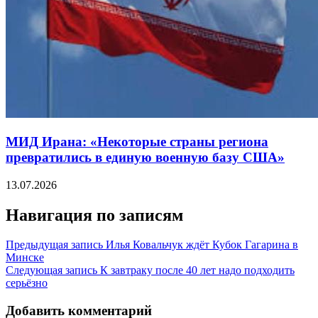
МИД Ирана: «Некоторые страны региона
превратились в единую военную базу США»
13.07.2026
Навигация по записям
Предыдущая запись
Илья Ковальчук ждёт Кубок Гагарина в
Минске
Следующая запись
К завтраку после 40 лет надо подходить
серьёзно
Добавить комментарий