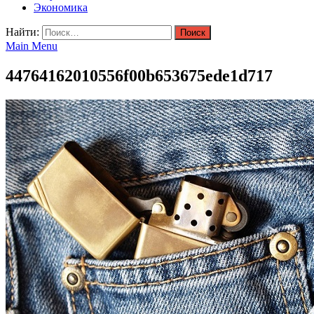
Экономика
Найти:
Main Menu
44764162010556f00b653675ede1d717