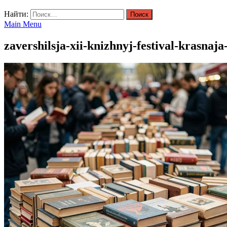
Найти:
Main Menu
zavershilsja-xii-knizhnyj-festival-krasna