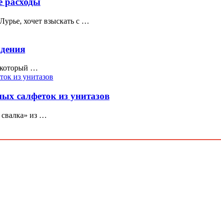
е расходы
урье, хочет взыскать с …
ждения
, который …
ных салфеток из унитазов
я свалка» из …