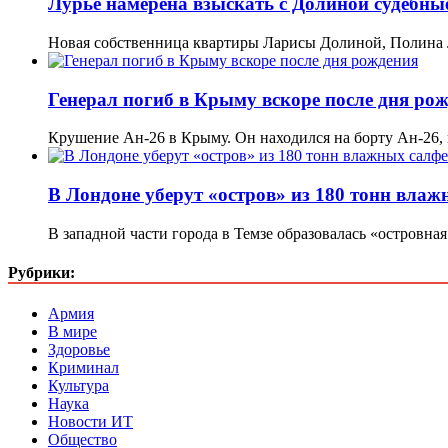
Лурье намерена взыскать с Долиной судебны
Новая собственница квартиры Ларисы Долиной, Полина Л
Генерал погиб в Крыму вскоре после дня ро
Крушение Ан-26 в Крыму. Он находился на борту Ан-26
В Лондоне уберут «остров» из 180 тонн влаж
В западной части города в Темзе образовалась «островна
Рубрики:
Армия
В мире
Здоровье
Криминал
Культура
Наука
Новости ИТ
Общество