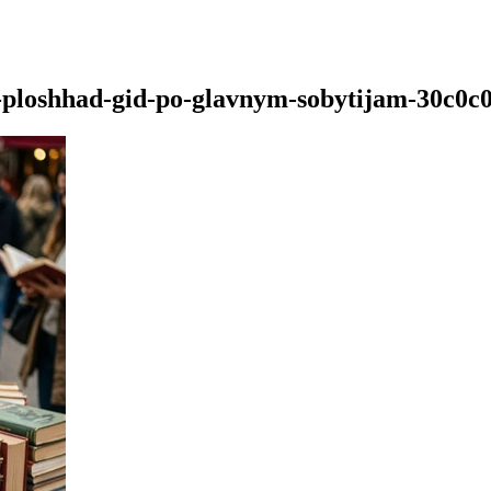
ja-ploshhad-gid-po-glavnym-sobytijam-30c0c