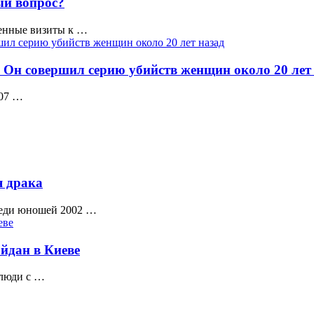
ый вопрос?
венные визиты к …
 Он совершил серию убийств женщин около 20 лет
007 …
я драка
реди юношей 2002 …
дан в Киеве
 люди с …