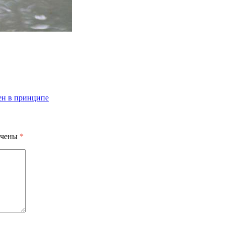
ен в принципе
ечены
*