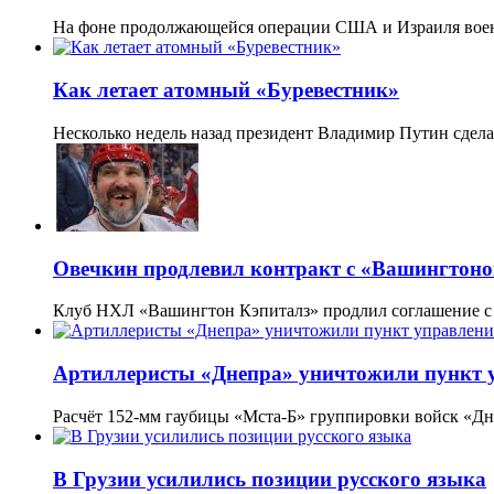
На фоне продолжающейся операции США и Израиля вое
Как летает атомный «Буревестник»
Несколько недель назад президент Владимир Путин сдел
Овечкин продлевил контракт с «Вашингтоном
Клуб НХЛ «Вашингтон Кэпиталз» продлил соглашение 
Артиллеристы «Днепра» уничтожили пункт у
Расчёт 152-мм гаубицы «Мста-Б» группировки войск «Д
В Грузии усилились позиции русского языка