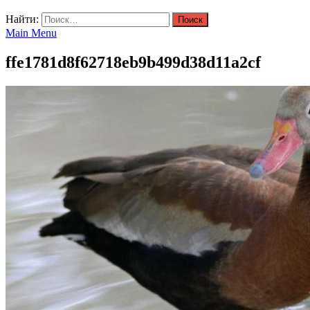
Найти:
Main Menu
ffe1781d8f62718eb9b499d38d11a2cf