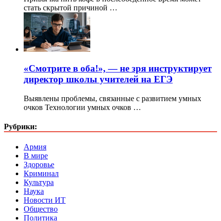
стать скрытой причиной …
«Смотрите в оба!», — не зря инструктирует
директор школы учителей на ЕГЭ
Выявлены проблемы, связанные с развитием умных
очков Технологии умных очков …
Рубрики:
Армия
В мире
Здоровье
Криминал
Культура
Наука
Новости ИТ
Общество
Политика