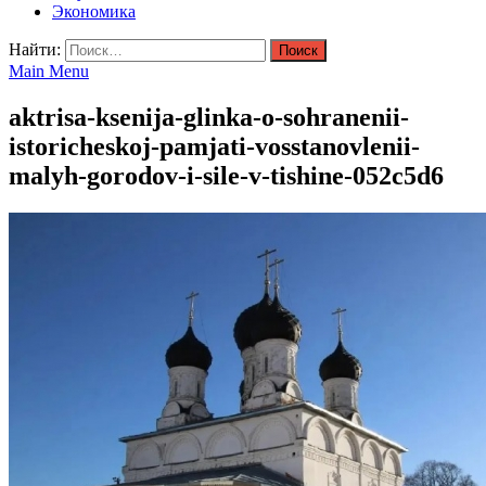
Экономика
Найти:
Main Menu
aktrisa-ksenija-glinka-o-sohranenii-
istoricheskoj-pamjati-vosstanovlenii-
malyh-gorodov-i-sile-v-tishine-052c5d6