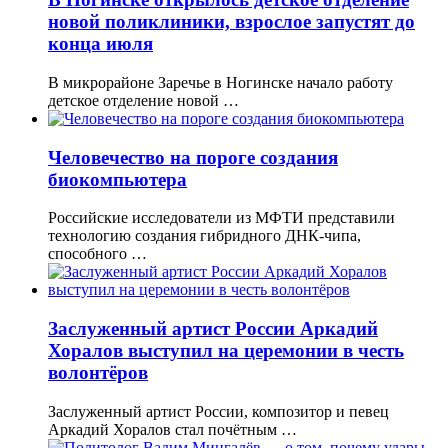
новой поликлиники, взрослое запустят до
конца июля
В микрорайоне Заречье в Ногинске начало работу
детское отделение новой …
Человечество на пороге создания
биокомпьютера
Российские исследователи из МФТИ представили
технологию создания гибридного ДНК-чипа,
способного …
Заслуженный артист России Аркадий
Хоралов выступил на церемонии в честь
волонтёров
Заслуженный артист России, композитор и певец
Аркадий Хоралов стал почётным …