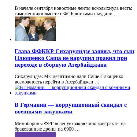
В начале сентября новостные ленты всколыхнула весть:
таможенники вместе с ФСБшниками выудили …
Глава ФФККР Сихарулидзе заявил, что сын
Плющенко Саша не нарушил правил при
переходе в сборную Азербайджана
Сихарулидзе: Мы легитимно дали Саше Плющенко
возможность перейти в Азербайджан …
В Германии — коррупционный скандал с
военными закупками
Минобороны ФРГ вслепую заключило контракты на
бракованные дроны на €900 …