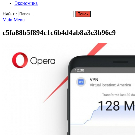
Экономика
Найти:
Main Menu
c5fa88b5f894c1c6b4d4ab8a3c3b96c9