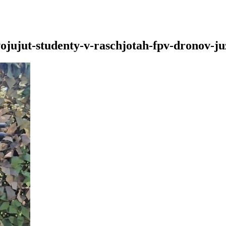
vojujut-studenty-v-raschjotah-fpv-dronov-j