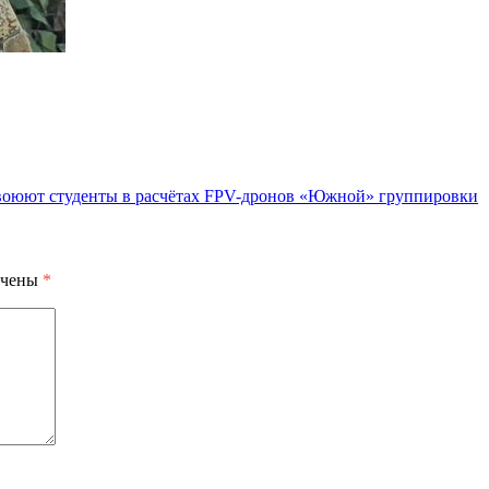
к воюют студенты в расчётах FPV-дронов «Южной» группировки
ечены
*