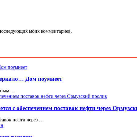
ля последующих моих комментариев.
 зеркало… Дом поумнеет
ычным …
ется с обеспечением поставок нефти через Ормузс
ставок нефти через …