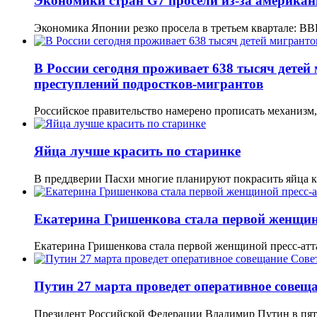
Экономики стран G7 просели из-за америка
Экономика Японии резко просела в третьем квартале: В
В России сегодня проживает 638 тысяч детей
преступлений подростков-мигрантов
Российское правительство намерено прописать механиз
Яйца лучше красить по старинке
В преддверии Пасхи многие планируют покрасить яйца к
Екатерина Гришенкова стала первой женщино
Екатерина Гришенкова стала первой женщиной пресс-ат
Путин 27 марта проведет оперативное совеща
Президент Российской Федерации Владимир Путин в пятн