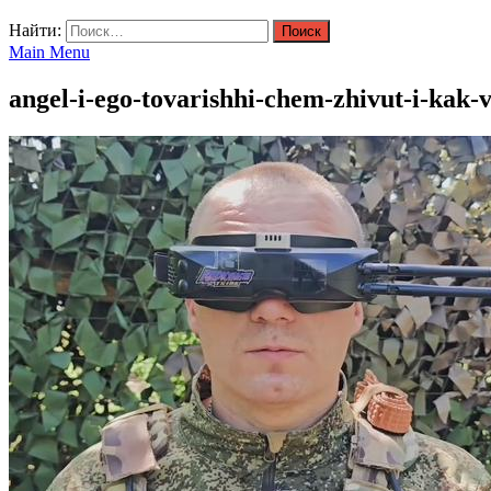
Найти:
Main Menu
angel-i-ego-tovarishhi-chem-zhivut-i-kak-