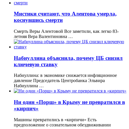
Мистики считают, что Алентова умерла,
коснувшись смерти
Смерть Веры Алентовой Все заметили, как легко 83-
летняя Вера Валентиновна …
Набиуллина объяснила, почему ЦБ снизил
ключевую ставку
Набиуллина: в экономике снижается инфляционное
давление Председатель Центробанка Эльвира
Набиуллина …
Ни один «Порш» в Крыму не превратился в
«кирпич»
Машины превратились в «кирпичи» Есть
предположение о сознательном обездвиживании