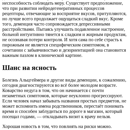
неспособность соблюдать меру. Существует предположение,
что при развитии нейродегенеративных процессов
рецепторы, отвечающие за восприятие вкусов, притупляются,
но лучше всего продолжает ощущаться сладкий вкус. Кроме
того, деменция часто сопровождается депрессивными
расстройствами. Пытаясь улучшить подавленное настроение,
больной интуитивно тянется к сладким и жирным продуктам,
не осознавая потери контроля. И хотя сама по себе страсть к
пирожным не является специфическим симптомом, в
сочетании с забывчивостью и дезориентацией она становится
важным пазлом в клинической картине.
Шанс на ясность
Болезнь Альцгеймера и другие виды деменции, к сожалению,
сегодня диагностируются во всё более молодом возрасте.
Коварство недуга в том, что он начинается с почти
незаметных симптомов, которые неуклонно прогрессируют.
Если человек начал забывать названия простых предметов, не
может вспомнить имена родственников, перестаёт понимать
время и способен заблудиться по дороге в магазин, который
посещал годами, — откладывать визит к врачу нельзя.
Хорошая новость в том, что повлиять на риски можно.