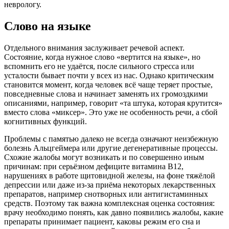
неврологу.
Слово на языке
Отдельного внимания заслуживает речевой аспект.
Состояние, когда нужное слово «вертится на языке», но
вспомнить его не удаётся, после сильного стресса или
усталости бывает почти у всех из нас. Однако критическим
становится момент, когда человек всё чаще теряет простые,
повседневные слова и начинает заменять их громоздкими
описаниями, например, говорит «та штука, которая крутится»
вместо слова «миксер». Это уже не особенность речи, а сбой
когнитивных функций.
Проблемы с памятью далеко не всегда означают неизбежную
болезнь Альцгеймера или другие дегенеративные процессы.
Схожие жалобы могут возникать и по совершенно иным
причинам: при серьёзном дефиците витамина B12,
нарушениях в работе щитовидной железы, на фоне тяжёлой
депрессии или даже из-за приёма некоторых лекарственных
препаратов, например снотворных или антигистаминных
средств. Поэтому так важна комплексная оценка состояния:
врачу необходимо понять, как давно появились жалобы, какие
препараты принимает пациент, каковы режим его сна и