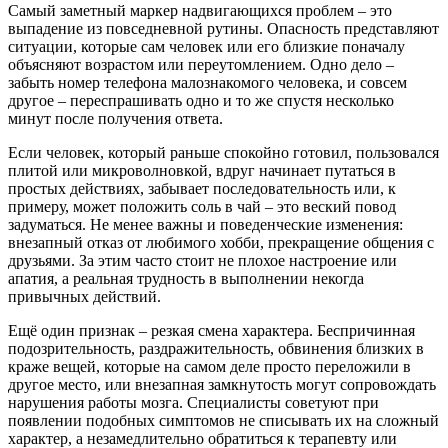
Самый заметный маркер надвигающихся проблем – это
выпадение из повседневной рутины. Опасность представляют
ситуации, которые сам человек или его близкие поначалу
объясняют возрастом или переутомлением. Одно дело –
забыть номер телефона малознакомого человека, и совсем
другое – переспрашивать одно и то же спустя несколько
минут после получения ответа.
Если человек, который раньше спокойно готовил, пользовался
плитой или микроволновкой, вдруг начинает путаться в
простых действиях, забывает последовательность или, к
примеру, может положить соль в чай – это веский повод
задуматься. Не менее важны и поведенческие изменения:
внезапный отказ от любимого хобби, прекращение общения с
друзьями. За этим часто стоит не плохое настроение или
апатия, а реальная трудность в выполнении некогда
привычных действий.
Ещё один признак – резкая смена характера. Беспричинная
подозрительность, раздражительность, обвинения близких в
краже вещей, которые на самом деле просто переложили в
другое место, или внезапная замкнутость могут сопровождать
нарушения работы мозга. Специалисты советуют при
появлении подобных симптомов не списывать их на сложный
характер, а незамедлительно обратиться к терапевту или