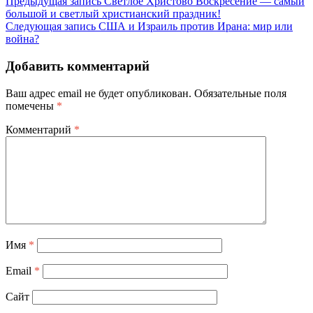
Предыдущая запись
Светлое Христово Воскресение — самый
большой и светлый христианский праздник!
Следующая запись
США и Израиль против Ирана: мир или
война?
Добавить комментарий
Ваш адрес email не будет опубликован.
Обязательные поля
помечены
*
Комментарий
*
Имя
*
Email
*
Сайт