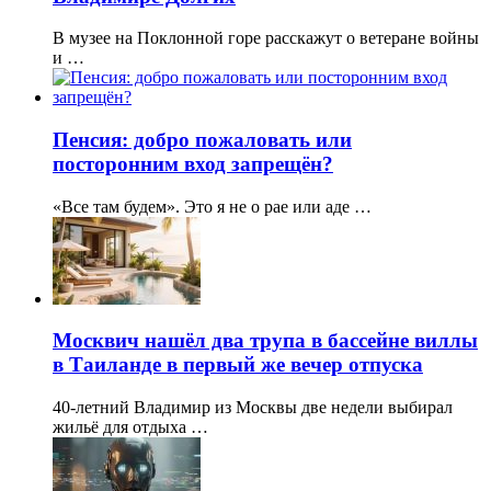
В музее на Поклонной горе расскажут о ветеране войны
и …
Пенсия: добро пожаловать или
посторонним вход запрещён?
«Все там будем». Это я не о рае или аде …
Москвич нашёл два трупа в бассейне виллы
в Таиланде в первый же вечер отпуска
40-летний Владимир из Москвы две недели выбирал
жильё для отдыха …