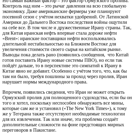
Но самый важный фактор – это фактор Ормузского пролива.
Контроль над ним – это рычаг давления на всю глобальную
экономику. Даже американские фермеры уже планируют
посевной сезон с учётом нехватки удобрений. От Латинской
Америки до Дальнего Востока последствия войны ощутили
на себе все. В том числе и дружественные Ирану страны. Так,
для Китая иранская нефть впервые стала дороже нефти
«Brent»: иранские поставщики нефти воспользовались
длительной нестабильностью на Ближнем Востоке для
увеличения стоимости своего сырья на китайском рынке.
Выводы пока делать рано (появились сообщения, что Китай
готов поставить Ирану новые системы ПВО), но если так
пойдёт дальше, то в перспективе это симпатий к Ирану в
Китае явно не добавит. Особенно с учётом того, что, как бы
там ни было, требуя пошлины за проход через пролив, Иран
нарушает нормы международного права.
Впрочем, появились сведения, что Иран не может открыть
Ормузский пролив для полноценного судоходства, если бы он
того и хотел, поскольку неспособен обнаружить все мины,
которые сам же и установил («The New York Times»), к тому
же у Тегерана также отсутствуют необходимые технологии
для их извлечения. Так или иначе, эта проблема создаёт
дополнительные сложности на фоне предстоящих мирных
переговоров в Пакистане.