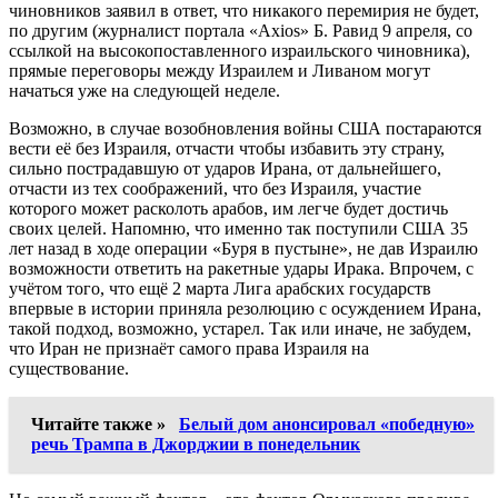
чиновников заявил в ответ, что никакого перемирия не будет,
по другим (журналист портала «Axios» Б. Равид 9 апреля, со
ссылкой на высокопоставленного израильского чиновника),
прямые переговоры между Израилем и Ливаном могут
начаться уже на следующей неделе.
Возможно, в случае возобновления войны США постараются
вести её без Израиля, отчасти чтобы избавить эту страну,
сильно пострадавшую от ударов Ирана, от дальнейшего,
отчасти из тех соображений, что без Израиля, участие
которого может расколоть арабов, им легче будет достичь
своих целей. Напомню, что именно так поступили США 35
лет назад в ходе операции «Буря в пустыне», не дав Израилю
возможности ответить на ракетные удары Ирака. Впрочем, с
учётом того, что ещё 2 марта Лига арабских государств
впервые в истории приняла резолюцию с осуждением Ирана,
такой подход, возможно, устарел. Так или иначе, не забудем,
что Иран не признаёт самого права Израиля на
существование.
Читайте также »
Белый дом анонсировал «победную»
речь Трампа в Джорджии в понедельник