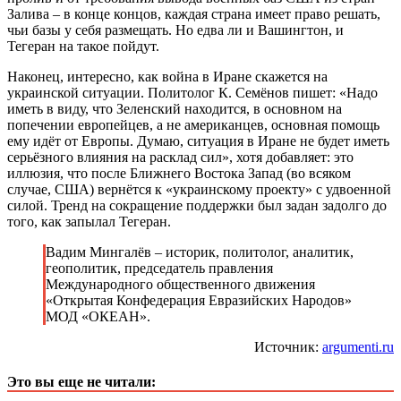
Залива – в конце концов, каждая страна имеет право решать,
чьи базы у себя размещать. Но едва ли и Вашингтон, и
Тегеран на такое пойдут.
Наконец, интересно, как война в Иране скажется на
украинской ситуации. Политолог К. Семёнов пишет: «Надо
иметь в виду, что Зеленский находится, в основном на
попечении европейцев, а не американцев, основная помощь
ему идёт от Европы. Думаю, ситуация в Иране не будет иметь
серьёзного влияния на расклад сил», хотя добавляет: это
иллюзия, что после Ближнего Востока Запад (во всяком
случае, США) вернётся к «украинскому проекту» с удвоенной
силой. Тренд на сокращение поддержки был задан задолго до
того, как запылал Тегеран.
Вадим Мингалёв – историк, политолог, аналитик,
геополитик, председатель правления
Международного общественного движения
«Открытая Конфедерация Евразийских Народов»
МОД «ОКЕАН».
Источник:
argumenti.ru
Это вы еще не читали: