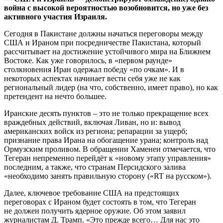
война с высокой вероятностью возобновится, но уже без
активного участия Израиля.
Сегодня в Пакистане должны начаться переговоры между
США и Ираном при посредничестве Пакистана, который
рассчитывает на достижение устойчивого мира на Ближнем
Востоке. Как уже говорилось, в «первом раунде»
столкновения Иран одержал победу «по очкам». И в
некоторых аспектах начинает вести себя уже не как
региональный лидер (на что, собственно, имеет право), но как
претендент на нечто большее.
Иранские десять пунктов – это не только прекращение всех
враждебных действий, включая Ливан, но и: вывод
американских войск из региона; репарации за ущерб;
признание права Ирана на обогащение урана; контроль над
Ормузским проливом. В обращении Хаменеи отмечается, что
Тегеран непременно перейдёт к «новому этапу управления»
последним, а также, что странам Персидского залива
«необходимо занять правильную сторону («RT на русском»).
Далее, ключевое требование США на предстоящих
переговорах с Ираном будет состоять в том, что Тегеран
не должен получить ядерное оружие. Об этом заявил
журналистам Д. Трамп. «Это прежде всего… Для нас это