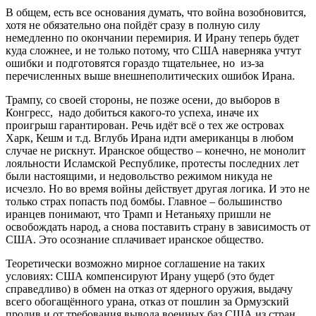
В общем, есть все основания думать, что война возобновится,
хотя не обязательно она пойдёт сразу в полную силу
немедленно по окончании перемирия. И Ирану теперь будет
куда сложнее, и не только потому, что США наверняка учтут
ошибки и подготовятся гораздо тщательнее, но из-за
перечисленных выше внешнеполитических ошибок Ирана.
Трампу, со своей стороны, не позже осени, до выборов в
Конгресс, надо добиться какого-то успеха, иначе их
проигрыш гарантирован. Речь идёт всё о тех же островах
Харк, Кешм и т.д. Вглубь Ирана идти американцы в любом
случае не рискнут. Иранское общество – конечно, не монолит
лояльности Исламской Республике, протесты последних лет
были настоящими, и недовольство режимом никуда не
исчезло. Но во время войны действует другая логика. И это не
только страх попасть под бомбы. Главное – большинство
иранцев понимают, что Трамп и Нетаньяху пришли не
освобождать народ, а снова поставить страну в зависимость от
США. Это осознание сплачивает иранское общество.
Теоретически возможно мирное соглашение на таких
условиях: США компенсируют Ирану ущерб (это будет
справедливо) в обмен на отказ от ядерного оружия, выдачу
всего обогащённого урана, отказ от пошлин за Ормузский
пролив и от требования вывода военных баз США из стран