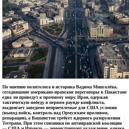
По мнению политолога и историка Вадима Мингалёва,
сегодняшние американо-иранские переговоры в Пакистане
едва ли приведут к прочному миру. Иран, одержав
тактическую победу в первом раунде конфликта,
выдвигает заведомо неприемлемые для США условия
(вывод войск, контроль над Ормузским проливом,
репарации), а Вашингтон требует ядерного разоружения
Тегерана. При этом союзники по антииранской коалиции
— США и Израиль — демонстрируют охлаждение, однако