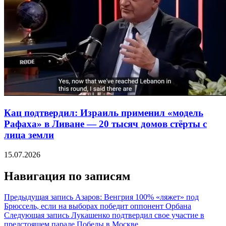
Кац подтвердил: Израиль применил «модель
Рафаха» в Ливане — 20 тысяч домов стёрты с
лица земли
15.07.2026
Навигация по записям
Предыдущая запись
Азаров: Венгрия 100% «ляжет» под
Брюссель, если на выборах победит оппонент Орбана
Следующая запись
Лукашенко подтвердил свое участие в
предстоящем параде Победы в Москве