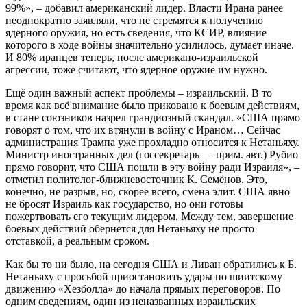
99%», – добавил американский лидер. Власти Ирана ранее
неоднократно заявляли, что не стремятся к получению
ядерного оружия, но есть сведения, что КСИР, влияние
которого в ходе войны значительно усилилось, думает иначе.
И 80% иранцев теперь, после американо-израильской
агрессии, тоже считают, что ядерное оружие им нужно.
Ещё один важный аспект проблемы – израильский. В то
время как всё внимание было приковано к боевым действиям,
в стане союзников назрел грандиозный скандал. «США прямо
говорят о том, что их втянули в войну с Ираном… Сейчас
администрация Трампа уже прохладно относится к Нетаньяху.
Министр иностранных дел (госсекретарь — прим. авт.) Рубио
прямо говорит, что США пошли в эту войну ради Израиля», –
отметил политолог-ближневосточник К. Семёнов. Это,
конечно, не разрыв, но, скорее всего, смена элит. США явно
не бросят Израиль как государство, но они готовы
пожертвовать его текущим лидером. Между тем, завершение
боевых действий обернется для Нетаньяху не просто
отставкой, а реальным сроком.
Как бы то ни было, на сегодня США и Ливан обратились к Б.
Нетаньяху с просьбой приостановить удары по шиитскому
движению «Хезболла» до начала прямых переговоров. По
одним сведениям, один из неназванных израильских