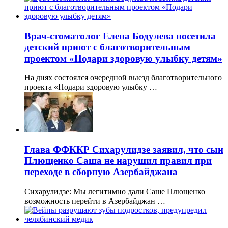
Врач-стоматолог Елена Бодулева посетила
детский приют с благотворительным
проектом «Подари здоровую улыбку детям»
На днях состоялся очередной выезд благотворительного
проекта «Подари здоровую улыбку …
Глава ФФККР Сихарулидзе заявил, что сын
Плющенко Саша не нарушил правил при
переходе в сборную Азербайджана
Сихарулидзе: Мы легитимно дали Саше Плющенко
возможность перейти в Азербайджан …