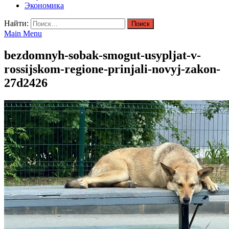
Экономика
Найти:
Main Menu
bezdomnyh-sobak-smogut-usypljat-v-
rossijskom-regione-prinjali-novyj-zakon-
27d2426