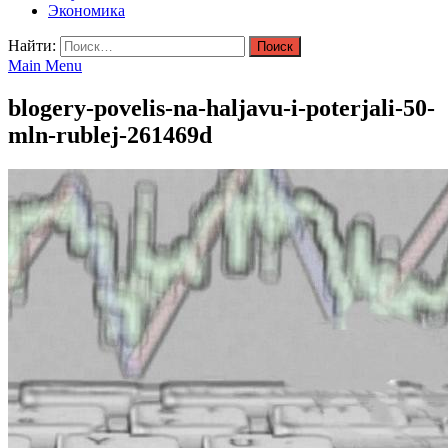
Экономика
Найти:
Main Menu
blogery-povelis-na-haljavu-i-poterjali-50-
mln-rublej-261469d