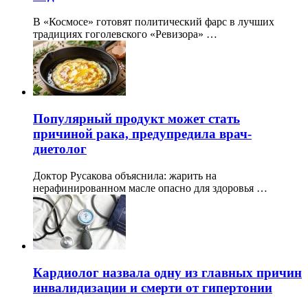
В «Космосе» готовят политический фарс в лучших
традициях гоголевского «Ревизора» …
Популярный продукт может стать
причиной рака, предупредила врач-
диетолог
Доктор Русакова объяснила: жарить на
нерафинированном масле опасно для здоровья …
Кардиолог назвала одну из главных причин
инвалидизации и смерти от гипертонии