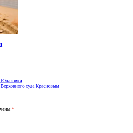
и
у Юнаковки
м Верховного суда Красновым
ечены
*