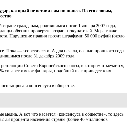
дар, который не оставит им ни шанса. По его словам,
естно.
ой стране гражданам, родившимся после 1 января 2007 года,
одавцы обязаны проверять возраст покупателей. Мера также
раста. Нарушение правил грозит штрафами: 50 000 руфий (около
все. Пока — теоретически. А для начала, осенью прошлого года
ившимся после 31 декабря 2009 года.
резолюции Совета Европейского союза, в котором отмечается,
95% сигарет имеют фильтры, подобный шаг приведет к их
ого запроса и консенсуса в обществе.
 медиа. А вот что касается «консенсуса в обществе», то здесь
32-33 процента населения страны (более 46 миллионов