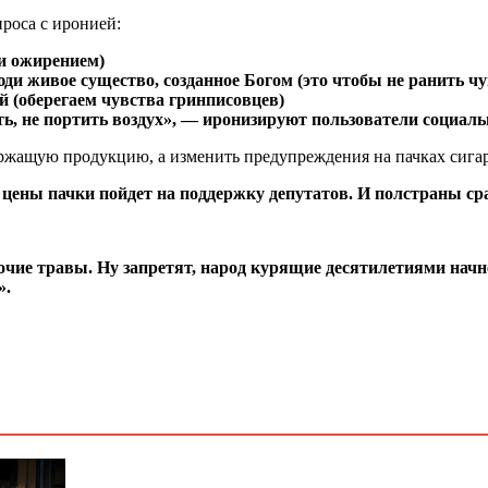
роса с иронией:
 и ожирением)
ди живое существо, созданное Богом (это чтобы не ранить чу
й (оберегаем чувства гринписовцев)
, не портить воздух», — иронизируют пользователи социаль
ржащую продукцию, а изменить предупреждения на пачках сигар
цены пачки пойдет на поддержку депутатов. И полстраны сра
очие травы. Ну запретят, народ курящие десятилетиями начн
».