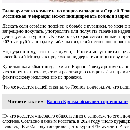
Глава думского комитета по вопросам здоровья Сергей Леоно
Российская Федерация может инициировать полный запрет н
Дескать если серьёзно подойти к борьбе с курением, то можно 
запрещено покупать, употреблять или получать табачные издели
действует для туристов. Кроме того, сохраняется полный запре
262 тыс. руб.) за продажу табачных изделий несовершеннолетне
Но, судя по тому, что сказал думец, в России могут пойти ещё
российский Минздрав предложил поддержать инициативу о зап
Курильщикам «бьют под дых» и в Европе. Следуя рекомендация
что запрет на производство и реализацию сигарет с фильтрам
фактическому исключению из продажи.
Что же касается нашей страны, то Леонов подчеркнул, что ра
Читайте также »
Власти Крыма объяснили причины пер
Ну что касается «твёрдого общественного запроса», то его впо
сложнее. Согласно данным Росстата, в 2024 году число курящ
человек). В 2022 году говорилось, что курят 47% мужчин. А эт