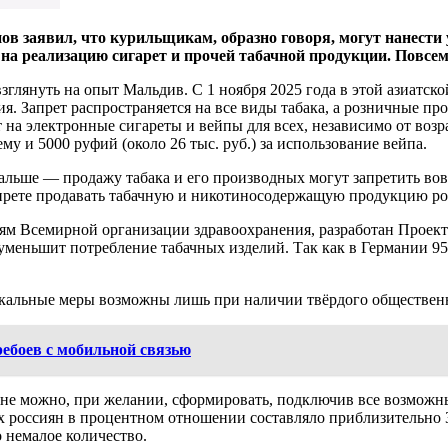
в заявил, что курильщикам, образно говоря, могут нанести у
а реализацию сигарет и прочей табачной продукции. Повсем
взглянуть на опыт Мальдив. С 1 ноября 2025 года в этой азиатск
я. Запрет распространяется на все виды табака, а розничные пр
т на электронные сигареты и вейпы для всех, независимо от воз
му и 5000 руфий (около 26 тыс. руб.) за использование вейпа.
 дальше — продажу табака и его производных могут запретить во
рете продавать табачную и никотиносодержащую продукцию род
м Всемирной организации здравоохранения, разработан Проект 
и уменьшит потребление табачных изделий. Так как в Германии 
дикальные меры возможны лишь при наличии твёрдого общественн
ебоев с мобильной связью
лне можно, при желании, сформировать, подключив все возможные
их россиян в процентном отношении составляло приблизительно 
о немалое количество.