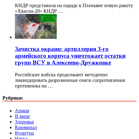
КНДР представила на параде в Пхеньяне новую ракету
«Хвасон-20» КНДР …
Зачистка окраин: артиллерия 3-го
армейского корпуса уничтожает остатки
групп ВСУ в Алексеево-Дружковке
Российские войска продолжают методично
ликвидировать разрозненные очаги сопротивления
противника на …
Рубрики:
Армия
В мире
Здоровье
Криминал
Культура
Наука