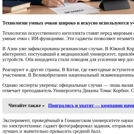
Технологии умных очков широко и искусно используются уч
Технологии искусственного интеллекта ставят перед мировым 
умные очки с ИИ-функциями. Эти гаджеты позволяют незаметно 
В Азии уже зафиксированы резонансные случаи. В Южной Корее
абитуриент, поступавший в медицинский университет, привлёк
устройств. Оба инцидента стали поводом для усиления мер дос
Реагируют и другие страны. В Китае, где ежегодные вступите
участников. В Великобритании национальный экзаменационны
Однако эксперты уверены: официальные случаи — лишь малая 
отмечает преподаватель Университета Дикина Томас Корбин. С
Читайте также »
Поигрались и хватит — компании начи
Эксперимент, проведённый в Гонконгском университете науки 
по электротехнике: гаджет фотографировал задания, отправлял
лучших и значительно превысить средний балл.