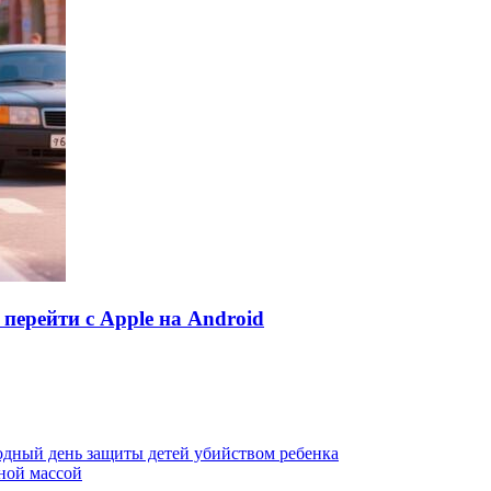
перейти с Apple на Android
одный день защиты детей убийством ребенка
чной массой