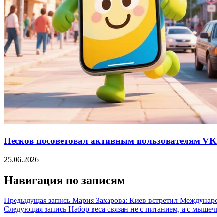
Песков посоветовал активным пользователям VK 
25.06.2026
Навигация по записям
Предыдущая запись
Мария Захарова: Киев встретил Междунар
Следующая запись
Набор веса связан не с питанием, а с мыше