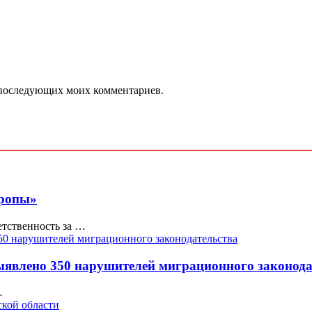
ля последующих моих комментариев.
вропы»
етственность за …
ыявлено 350 нарушителей миграционного законода
…