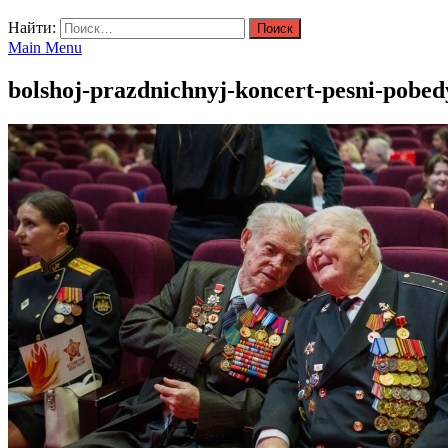
Найти:
Main Menu
bolshoj-prazdnichnyj-koncert-pesni-pobe