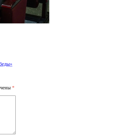
беды»
ечены
*