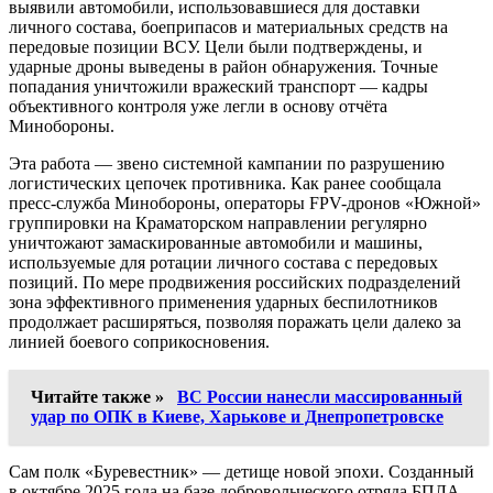
выявили автомобили, использовавшиеся для доставки
личного состава, боеприпасов и материальных средств на
передовые позиции ВСУ. Цели были подтверждены, и
ударные дроны выведены в район обнаружения. Точные
попадания уничтожили вражеский транспорт — кадры
объективного контроля уже легли в основу отчёта
Минобороны.
Эта работа — звено системной кампании по разрушению
логистических цепочек противника. Как ранее сообщала
пресс-служба Минобороны, операторы FPV-дронов «Южной»
группировки на Краматорском направлении регулярно
уничтожают замаскированные автомобили и машины,
используемые для ротации личного состава с передовых
позиций. По мере продвижения российских подразделений
зона эффективного применения ударных беспилотников
продолжает расширяться, позволяя поражать цели далеко за
линией боевого соприкосновения.
Читайте также »
ВС России нанесли массированный
удар по ОПК в Киеве, Харькове и Днепропетровске
Сам полк «Буревестник» — детище новой эпохи. Созданный
в октябре 2025 года на базе добровольческого отряда БПЛА,