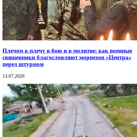
Плечом к плечу в бою и в молитве: как военные
священники благословляют морпехов «Центра»
перед штурмом
13.07.2026