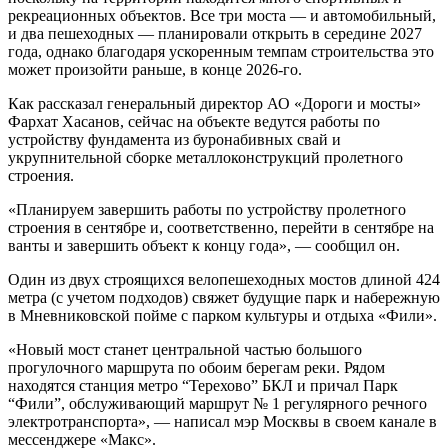
рекреационных объектов. Все три моста — и автомобильный,
и два пешеходных — планировали открыть в середине 2027
года, однако благодаря ускоренным темпам строительства это
может произойти раньше, в конце 2026-го.
Как рассказал генеральный директор АО «Дороги и мосты»
Фархат Хасанов, сейчас на объекте ведутся работы по
устройству фундамента из буронабивных свай и
укрупнительной сборке металлоконструкций пролетного
строения.
«Планируем завершить работы по устройству пролетного
строения в сентябре и, соответственно, перейти в сентябре на
ванты и завершить объект к концу года», — сообщил он.
Один из двух строящихся велопешеходных мостов длиной 424
метра (с учетом подходов) свяжет будущие парк и набережную
в Мневниковской пойме с парком культуры и отдыха «Фили».
«Новый мост станет центральной частью большого
прогулочного маршрута по обоим берегам реки. Рядом
находятся станция метро “Терехово” БКЛ и причал Парк
“Фили”, обслуживающий маршрут № 1 регулярного речного
электротранспорта», — написал мэр Москвы в своем канале в
мессенджере «Макс».