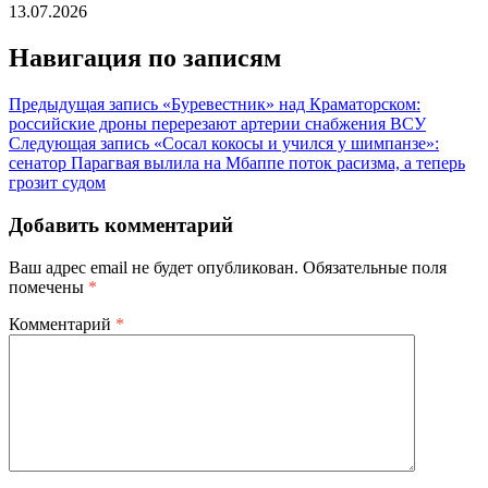
13.07.2026
Навигация по записям
Предыдущая запись
«Буревестник» над Краматорском:
российские дроны перерезают артерии снабжения ВСУ
Следующая запись
«Сосал кокосы и учился у шимпанзе»:
сенатор Парагвая вылила на Мбаппе поток расизма, а теперь
грозит судом
Добавить комментарий
Ваш адрес email не будет опубликован.
Обязательные поля
помечены
*
Комментарий
*