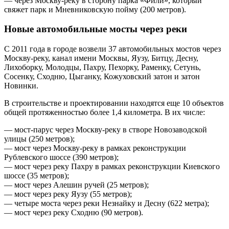
— через Москву-реку в сторону парка «Фили», который
свяжет парк и Мневниковскую пойму (200 метров).
Новые автомобильные мосты через реки
С 2011 года в городе возвели 37 автомобильных мостов через
Москву-реку, канал имени Москвы, Яузу, Битцу, Десну,
Лихоборку, Молодцы, Пахру, Пехорку, Раменку, Сетунь,
Сосенку, Сходню, Цыганку, Кожуховский затон и затон
Новинки.
В строительстве и проектировании находятся еще 10 объектов
общей протяженностью более 1,4 километра. В их числе:
— мост-парус через Москву-реку в створе Новозаводской
улицы (250 метров);
— мост через Москву-реку в рамках реконструкции
Рублевского шоссе (390 метров);
— мост через реку Пахру в рамках реконструкции Киевского
шоссе (35 метров);
— мост через Алешин ручей (25 метров);
— мост через реку Яузу (55 метров);
— четыре моста через реки Незнайку и Десну (622 метра);
— мост через реку Сходню (90 метров).