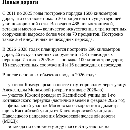
Новые дороги
С 2011 по 2025 годы построено порядка 1600 километров
дорог, что составляет около 30 процентов от существующей
улично-дорожной сети. Возведено 488 новых тоннелей,
эстакад и мостов — количество искусственных транспортных
сооружений выросло более чем на 70 процентов. Построено
также 364 внеуличных пешеходных перехода.
В 2026–2028 годах планируется построить 296 километров
дорог, 46 искусственных сооружений и 53 пешеходных
перехода. Из них в 2026-м — порядка 100 километров дорог,
18 искусственных сооружений и 16 пешеходных переходов.
В числе основных объектов ввода в 2026 году:
— участок Коммунарского шоссе с путепроводом через улицу
Александры Монаховой (открыт в январе 2026-го);
— участок Южной рокады от Каспийской улицы до 1-го
Котляковского переулка (частично введен в феврале 2026-го);
— финальный участок Московского скоростного диаметра
вдоль Каспийской улицы от Кантемировской улицы до
Павелецкого направления Московской железной дороги
(МЖД);
— эстакада по основному ходу шоссе Энтузиастов на