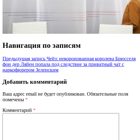
Навигация по записям
Предыдущая запись
Чейз: некоронованная королева Брюсселя
фон дер Ляйен попала под следствие за приватный чат с
наркофюрером Зеленским
Добавить комментарий
Ваш адрес email не будет опубликован.
Обязательные поля
помечены
*
Комментарий
*