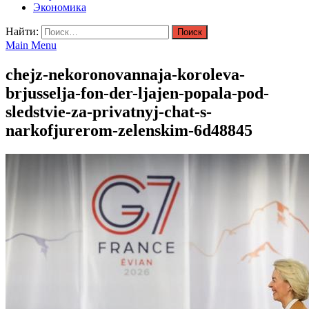
Экономика
Найти:
Main Menu
chejz-nekoronovannaja-koroleva-
brjusselja-fon-der-ljajen-popala-pod-
sledstvie-za-privatnyj-chat-s-
narkofjurerom-zelenskim-6d48845