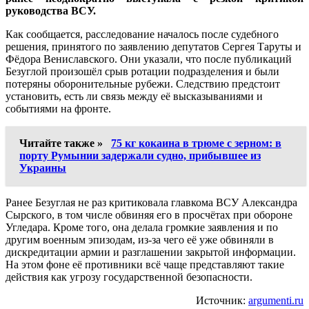
руководства ВСУ.
Как сообщается, расследование началось после судебного
решения, принятого по заявлению депутатов Сергея Таруты и
Фёдора Вениславского. Они указали, что после публикаций
Безуглой произошёл срыв ротации подразделения и были
потеряны оборонительные рубежи. Следствию предстоит
установить, есть ли связь между её высказываниями и
событиями на фронте.
Читайте также »
75 кг кокаина в трюме с зерном: в
порту Румынии задержали судно, прибывшее из
Украины
Ранее Безуглая не раз критиковала главкома ВСУ Александра
Сырского, в том числе обвиняя его в просчётах при обороне
Угледара. Кроме того, она делала громкие заявления и по
другим военным эпизодам, из-за чего её уже обвиняли в
дискредитации армии и разглашении закрытой информации.
На этом фоне её противники всё чаще представляют такие
действия как угрозу государственной безопасности.
Источник:
argumenti.ru