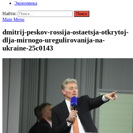
Экономика
Найти:
Main Menu
dmitrij-peskov-rossija-ostaetsja-otkrytoj-
dlja-mirnogo-uregulirovanija-na-
ukraine-25c0143