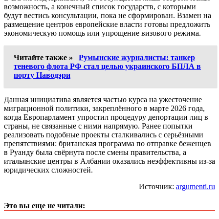
возможность, а конечный список государств, с которыми
будут вестись консультации, пока не сформирован. Взамен на
размещение центров европейские власти готовы предложить
экономическую помощь или упрощение визового режима.
Читайте также »
Румынские журналисты: танкер
теневого флота РФ стал целью украинского БПЛА в
порту Наводэри
Данная инициатива является частью курса на ужесточение
миграционной политики, закреплённого в марте 2026 года,
когда Европарламент упростил процедуру депортации лиц в
страны, не связанные с ними напрямую. Ранее попытки
реализовать подобные проекты сталкивались с серьёзными
препятствиями: британская программа по отправке беженцев
в Руанду была свёрнута после смены правительства, а
итальянские центры в Албании оказались неэффективны из-за
юридических сложностей.
Источник:
argumenti.ru
Это вы еще не читали: