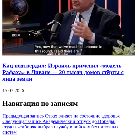
Кац подтвердил: Израиль применил «модель
Рафаха» в Ливане — 20 тысяч домов стёрты с
лица земли
15.07.2026
Навигация по записям
Предыдущая запись
Страх влияет на состояние здоровья
Следующая запись
Академический отпуск до Победы:
студент-сибиряк выбрал службу в войсках беспилотных
систем