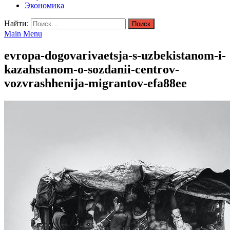
Экономика
Найти:
Main Menu
evropa-dogovarivaetsja-s-uzbekistanom-i-
kazahstanom-o-sozdanii-centrov-
vozvrashhenija-migrantov-efa88ee